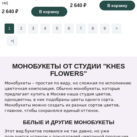
см)
2 640 ₽
В корзину
2 640 ₽
В корзину
1
2
3
4
5
6
7
8
9
>
>|
МОНОБУКЕТЫ ОТ СТУДИИ "KHES
FLOWERS"
Монобукеты – простая по виду, но сложная по исполнению
цветочная композиция. Обычно монобукеты, которые
предлагает купить в Москве наша студия цветов,
одноцветны, в них подобраны цветы одного сорта.
Монобукеты можно создать из разных сортов цветов,
главное, чтобы сохранялся единый оттенок.
БЕЛЫЕ И ДРУГИЕ МОНОБУКЕТЫ
Этот вид букетов появился не так давно, но уже
пользуется успехом у покупателей цветочной продукции.