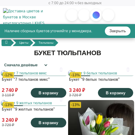
с 7:00 до 24:00 ч без выходных
Закрыть
Наличие сборных букетов уточняйте у менеджера.
Цветы
Тюльпаны
БУКЕТ ТЮЛЬПАНОВ
-12%
-13%
Букет "7 тюльпанов микс"
Букет "9 белых тюльпанов"
2 740 ₽
3 240 ₽
В корзину
В корзину
3 110 ₽
3 720 ₽
-13%
-13%
Букет "9 желтых тюльпанов"
3 240 ₽
В корзину
3 720 ₽