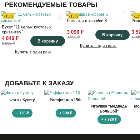
РЕКОМЕНДУЕМЫЕ ТОВАРЫ
-13%
-13%
-1
Ромашки в коробке S
Ром
Букет "11 белых кустовых
3 090 ₽
3 5
хризантем"
В корзину
3 550 ₽
4 08
4 840 ₽
В корзину
5 560 ₽
Купить в один клик
Купить в один клик
ДОБАВЬТЕ К ЗАКАЗУ
Фото к букету
Раффаэлло 150г
Игрушка "Медведь
Мо
Большой"
+ 320 ₽
+ 990 ₽
+ 7 920 ₽