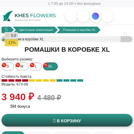
с 7:00 до 24:00 ч без выходных
Цветочные композиции
Ромашки в коробке XL
5.0
-12%
РОМАШКИ В КОРОБКЕ XL
Выберите размер:
%
%
%
%
S
M
L
XL
Стойкость букета:
Модель: 673-08
3 940 ₽
4 480 ₽
394 бонуса
В КОРЗИНУ