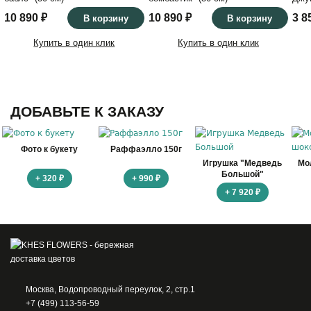
10 890 ₽
10 890 ₽
3 8
В корзину
В корзину
Купить в один клик
Купить в один клик
ДОБАВЬТЕ К ЗАКАЗУ
Фото к букету
Раффаэлло 150г
Игрушка "Медведь
Мо
Большой"
+ 320 ₽
+ 990 ₽
+ 7 920 ₽
Москва, Водопроводный переулок, 2, стр.1
+7 (499) 113-56-59