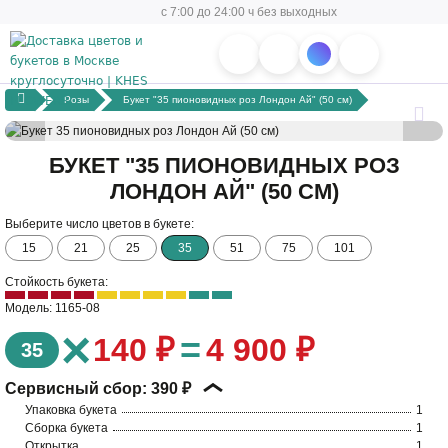
с 7:00 до 24:00 ч без выходных
Розы
Букет "35 пионовидных роз Лондон Ай" (50 см)
БУКЕТ "35 ПИОНОВИДНЫХ РОЗ
ЛОНДОН АЙ" (50 СМ)
Выберите число цветов в букете:
15
21
25
35
51
75
101
Стойкость букета:
Модель: 1165-08
×
=
140 ₽
4 900 ₽
35
Сервисный сбор:
390 ₽
Упаковка букета
1
Сборка букета
1
Открытка
1