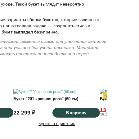
уходе. Такой букет выглядит невероятно
е варианты сборки букетов, которые зависят от
о наша главная задача — сохранить стиль и
 букет выглядел безупречно.
енеджер свяжется с вами для уточнения деталей
укета указана без учета доставки. Менеджер
имость доставки непосредственно перед
-9%
Букет "201 красная роза" (60 см)
Букет "151 белая р
13 829 ₽
22 299 ₽
В корзину
15 200 ₽
Купить в один клик
Купить