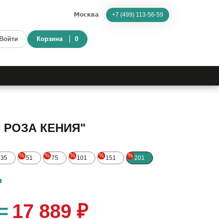
Москва
+7 (499) 113-56-59
Войти
Корзина
0
Я РОЗА КЕНИЯ"
%
%
%
%
%
35
51
75
101
151
201
=
17 889 ₽