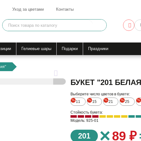
Уход за цветами
Контакты
зиции
Гелиевые шары
Подарки
Праздники
ния"
БУКЕТ "201 БЕЛА
Выберите число цветов в букете:
%
%
%
%
%
11
15
21
25
Стойкость букета:
Модель: 925-01
×
89 ₽
201