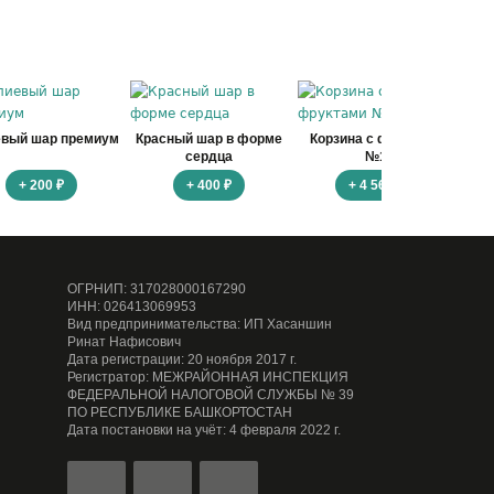
евый шар премиум
Красный шар в форме
Корзина с фруктами
Ко
сердца
№1
+ 200 ₽
+ 400 ₽
+ 4 560 ₽
ОГРНИП: 317028000167290
ИНН: 026413069953
Вид предпринимательства: ИП Хасаншин
Ринат Нафисович
Дата регистрации: 20 ноября 2017 г.
Регистратор: МЕЖРАЙОННАЯ ИНСПЕКЦИЯ
ФЕДЕРАЛЬНОЙ НАЛОГОВОЙ СЛУЖБЫ № 39
ПО РЕСПУБЛИКЕ БАШКОРТОСТАН
Дата постановки на учёт: 4 февраля 2022 г.