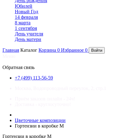
День рождения
Юбилей
Новый Год
14 февраля
8 марта
1 сентября
День учителя
День матери
Главная
Каталог
Корзина
0
Избранное
0
Войти
Меню
×
Обратная связь
+7 (499) 113-56-59
Москва, Водопроводный переулок, 2, стр.1
Приём заказов онлайн - 24ч!
Доставка - круглосуточно!
Цветочные композиции
Гортензии в коробке M
Гортензии в коробке M