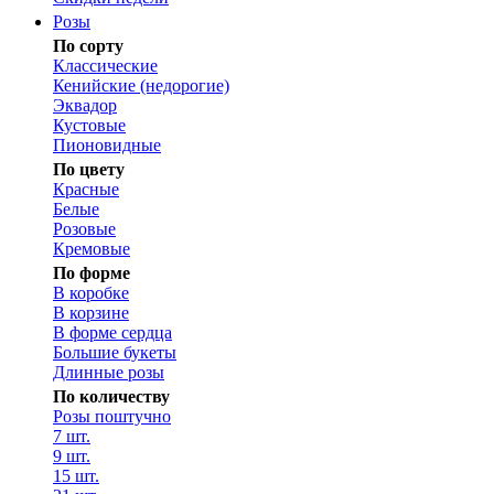
Розы
По сорту
Классические
Кенийские (недорогие)
Эквадор
Кустовые
Пионовидные
По цвету
Красные
Белые
Розовые
Кремовые
По форме
В коробке
В корзине
В форме сердца
Большие букеты
Длинные розы
По количеству
Розы поштучно
7 шт.
9 шт.
15 шт.